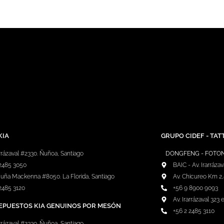
KIA
GRUPO CIDEF - TAT
arrázaval #2330. Ñuñoa, Santiago
DONGFENG - FOTON 
 2485 3050
BAIC - Av. Irarráza
cuña Mackenna #8050. La Florida, Santiago
Av. Chicureo Km 2,
2485 3120
+56 9 8900 9093
Av. Irarrázaval 32
EPUESTOS KIA GENUINOS POR MESÓN
+56 2 2485 3110
arrázaval #2330. Ñuñoa, Santiago