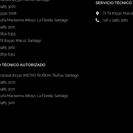
SERVICIO TÉCNICO
 2485 3070
 5930 7008
Til Til #2930. Macu
cuña Mackenna #8050. La Florida, Santiago
+56 2 2485 3160
2485 3120
 6831 6355
l Til #2930. Macul, Santiago
2485 3160
6831 6351
O TÉCNICO AUTORIZADO
rarrázaval #2330 (METRO ÑUÑOA). Ñuñoa, Santiago
 2485 3070
2485 3071
cuña Mackenna #8050. La Florida, Santiago
2485 3120