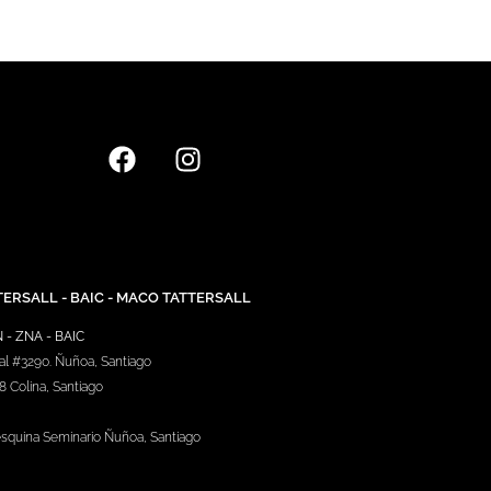
TERSALL - BAIC - MACO TATTERSALL
- ZNA - BAIC
val #3290. Ñuñoa, Santiago
8 Colina, Santiago
3 esquina Seminario Ñuñoa, Santiago