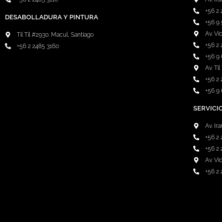
+56 2
DESABOLLADURA Y PINTURA
+56 9
Av. Vi
Til Til #2930. Macul, Santiago
+56 2 
+56 2 2485 3160
+56 9
Av. Ti
+56 2 
+56 9 
SERVICI
Av. I
+56 2
+56 2 
Av. Vi
+56 2 