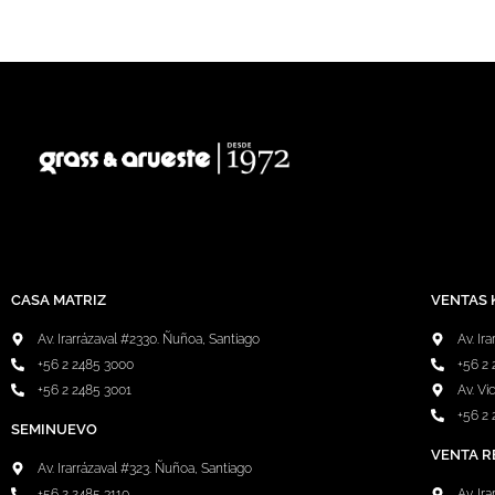
CASA MATRIZ
VENTAS 
Av. Irarrázaval #2330. Ñuñoa, Santiago
Av. Ir
+56 2 2485 3000
+56 2
+56 2 2485 3001
Av. Vi
+56 2 
SEMINUEVO
VENTA R
Av. Irarrázaval #323. Ñuñoa, Santiago
+56 2 2485 3110
Av. Ir