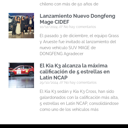
chileno con más de 50 años de
Lanzamiento Nuevo Dongfeng
Mage CIDEF
10/12/2024
No hay comentarios
El pasado 3 de diciembre, el equipo Grass
y Arueste fue invitado al lanzamiento del
nuevo vehículo SUV MAGE de
DONGFENG Agradecer
El Kia K3 alcanza la máxima
calificación de 5 estrellas en
Latin NCAP
29/10/2024
No hay comentarios
El Kia K3 sedán y Kia K3 Cross, han sido
galardonados con la calificación más alta,
5 estrellas en Latin NCAP, consolidándose
como uno de los vehículos más