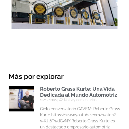
Más por explorar
Roberto Grass Kurte: Una Vida
Dedicada al Mundo Automotriz
12/12/2024
No hay comentarios
Ciclo conversatorio CAVEM: Roberto Grass
Kurte https://www.youtube.com/watch?
v=KJl6TwdGvNY Roberto Grass Kurte es
un destacado empresario automotriz