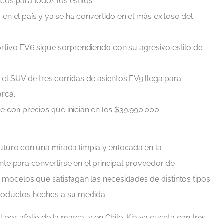
os para todos los estilos.
a en el país y ya se ha convertido en el más exitoso del
tivo EV6 sigue sorprendiendo con su agresivo estilo de
, el SUV de tres corridas de asientos EV9 llega para
arca.
le con precios que inician en los $39.990.000.
uturo con una mirada limpia y enfocada en la
nte para convertirse en el principal proveedor de
modelos que satisfagan las necesidades de distintos tipos
productos hechos a su medida.
 portafolio de la marca, y en Chile, Kia ya cuenta con tres